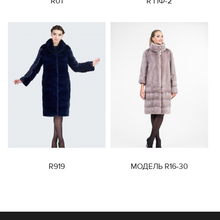
R01
R ПФ-2
R919
МОДЕЛЬ R16-30