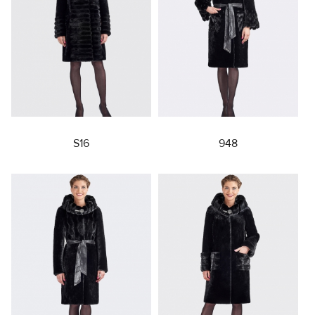
S16
948