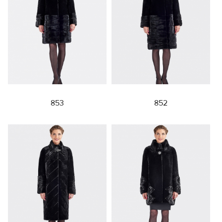
853
852