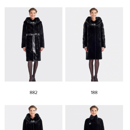
882
188