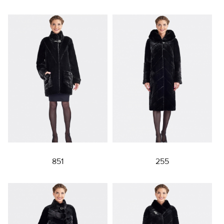
851
255